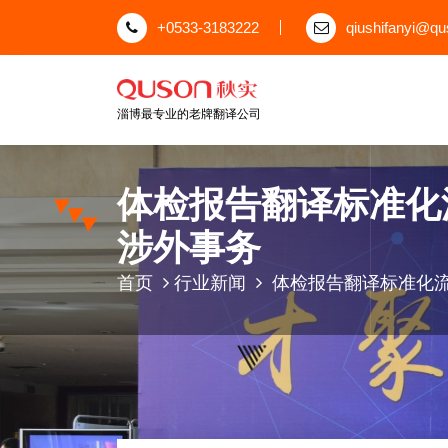
跳
+0533-3183222
qiushifanyi@q
至
正
文
淄博最专业的老牌翻译公司
体检报告翻译标准化
涉外事务
首页
行业新闻
体检报告翻译标准化