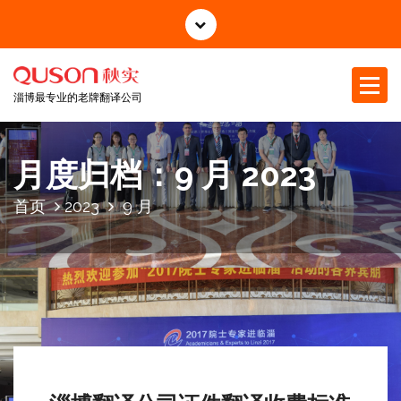
跳
至
正
文
淄博最专业的老牌翻译公司
月度归档：9 月 2023
首页
2023
9 月