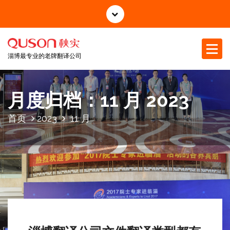
跳
至
正
文
淄博最专业的老牌翻译公司
月度归档：11 月 2023
首页
2023
11 月