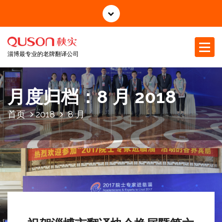
跳
至
正
文
淄博最专业的老牌翻译公司
月度归档：8 月 2018
首页
2018
8 月