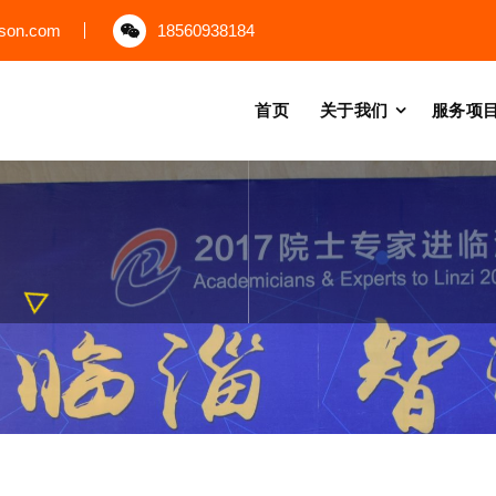
uson.com
18560938184
首页
关于我们
服务项