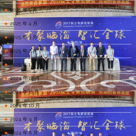
2025 年 5 月
2025 年 4 月
2025 年 3 月
2025 年 2 月
2025 年 1 月
2024 年 12 月
2024 年 11 月
2024 年 10 月
2024 年 9 月
2024 年 8 月