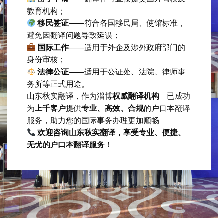
教育机构；
移民签证
——符合各国移民局、使馆标准，
避免因翻译问题导致延误；
国际工作
——适用于外企及涉外政府部门的
身份审核；
法律公证
——适用于公证处、法院、律师事
务所等正式用途。
山东秋实翻译，作为淄博
权威翻译机构
，已成功
为
上千客户
提供
专业、高效、合规
的户口本翻译
服务，助力您的国际事务办理更加顺畅！
欢迎咨询山东秋实翻译，享受专业、便捷、
无忧的户口本翻译服务！