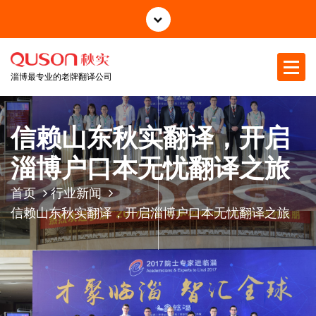
跳
至
正
文
淄博最专业的老牌翻译公司
信赖山东秋实翻译，开启
淄博户口本无忧翻译之旅
首页
行业新闻
信赖山东秋实翻译，开启淄博户口本无忧翻译之旅