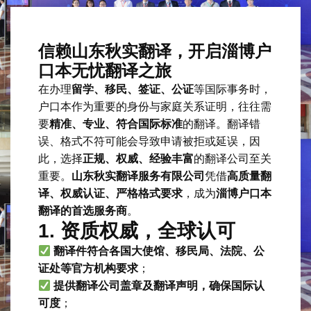
信赖山东秋实翻译，开启淄博户
口本无忧翻译之旅
在办理
留学、移民、签证、公证
等国际事务时，
户口本作为重要的身份与家庭关系证明，往往需
要
精准、专业、符合国际标准
的翻译。翻译错
误、格式不符可能会导致申请被拒或延误，因
此，选择
正规、权威、经验丰富
的翻译公司至关
重要。
山东秋实翻译服务有限公司
凭借
高质量翻
译、权威认证、严格格式要求
，成为
淄博户口本
翻译的首选服务商
。
1. 资质权威，全球认可
翻译件符合各国大使馆、移民局、法院、公
证处等官方机构要求
；
提供翻译公司盖章及翻译声明，确保国际认
可度
；