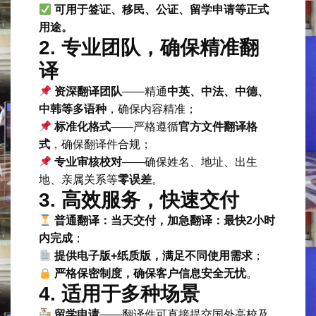
可用于签证、移民、公证、留学申请等正式
用途。
2. 专业团队，确保精准翻
译
资深翻译团队
——精通
中英、中法、中德、
中韩等多语种
，确保内容精准；
标准化格式
——严格遵循
官方文件翻译格
式
，确保翻译件合规；
专业审核校对
——确保姓名、地址、出生
地、亲属关系等
零误差
。
3. 高效服务，快速交付
普通翻译：当天交付，加急翻译：最快2小时
内完成
；
提供电子版+纸质版，满足不同使用需求
；
严格保密制度，确保客户信息安全无忧
。
4. 适用于多种场景
留学申请
——翻译件可直接提交国外高校及