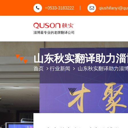
跳
+0533-3183222
qiushifanyi@q
至
正
文
淄博最专业的老牌翻译公司
山东秋实翻译助力淄
首页
行业新闻
山东秋实翻译助力淄