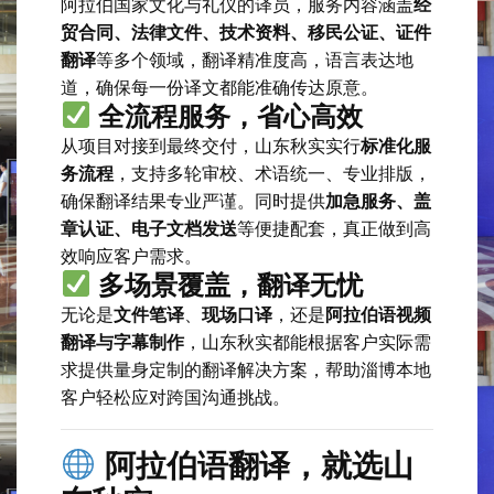
阿拉伯国家文化与礼仪的译员，服务内容涵盖
经
贸合同、法律文件、技术资料、移民公证、证件
翻译
等多个领域，翻译精准度高，语言表达地
道，确保每一份译文都能准确传达原意。
全流程服务，省心高效
从项目对接到最终交付，山东秋实实行
标准化服
务流程
，支持多轮审校、术语统一、专业排版，
确保翻译结果专业严谨。同时提供
加急服务、盖
章认证、电子文档发送
等便捷配套，真正做到高
效响应客户需求。
多场景覆盖，翻译无忧
无论是
文件笔译
、
现场口译
，还是
阿拉伯语视频
翻译与字幕制作
，山东秋实都能根据客户实际需
求提供量身定制的翻译解决方案，帮助淄博本地
客户轻松应对跨国沟通挑战。
阿拉伯语翻译，就选山