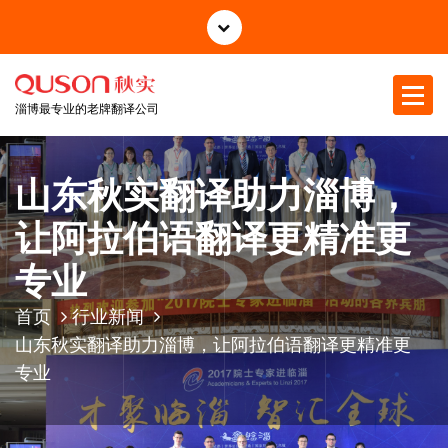
跳
至
正
文
淄博最专业的老牌翻译公司
山东秋实翻译助力淄博，
让阿拉伯语翻译更精准更
专业
首页
行业新闻
山东秋实翻译助力淄博，让阿拉伯语翻译更精准更
专业