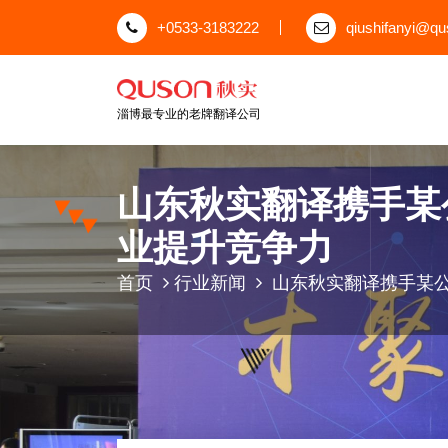
跳
+0533-3183222
qiushifanyi@q
至
正
文
淄博最专业的老牌翻译公司
山东秋实翻译携手某
业提升竞争力
首页
行业新闻
山东秋实翻译携手某