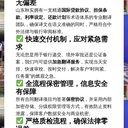
无偏差
山东秋实拥有一支精通
国际贷款协议、担保条
款、利率设定、还款计划
等术语体系的专业翻译
团队，确保译文在语义准确的同时，严格符合中
外法律与银行审阅标准。
快速交付机制，应对紧急需
求
无论您是用于银行递交、境外审批还是公证备
案，我们均可提供
加急翻译服务
，实现当天安
排、快速审校、按时交付，解决客户“时间紧、
任务重”的燃眉之急。
全流程保密管理，信息安全
有保障
所有合同翻译项目均签署
保密协议
，并采用内部
加密存储、分级权限管理等方式，有效防止资料
泄露，保障客户数据安全与商业机密。
严格质检流程，确保法律零