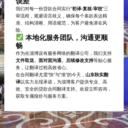
误差
我们对每一份贷款合同实行“
初译-复核-审校
”三
审流程，规避语言歧义，确保每个条款表达精
准、结构清晰、用语规范，为客户避免潜在风
险。
本地化服务团队，沟通更顺
畅
作为在淄博设有服务网络的翻译公司，我们支持
文件取送、面对面沟通、后续修改支持
等贴心服
务，让翻译过程高效省心。
在合同翻译尤需“快”与“准”的今天，
山东秋实翻
译
以实力兑现承诺，为淄博客户提供专业、高
效、安全的贷款合同翻译支持。欢迎立即咨询，
获取专属报价与服务方案。