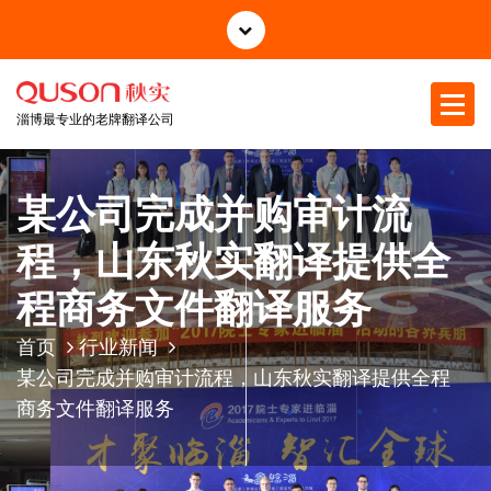
跳
至
正
文
淄博最专业的老牌翻译公司
某公司完成并购审计流
程，山东秋实翻译提供全
程商务文件翻译服务
首页
行业新闻
某公司完成并购审计流程，山东秋实翻译提供全程
商务文件翻译服务