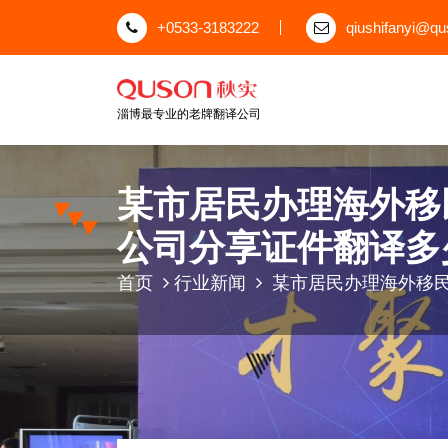
跳
+0533-3183222
qiushifanyi@q
至
正
文
淄博最专业的老牌翻译公司
某市居民办理海外移
公司分享证件翻译多
首页
行业新闻
某市居民办理海外移