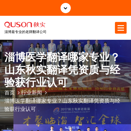
跳
至
正
文
淄博最专业的老牌翻译公司
淄博医学翻译哪家专业？
山东秋实翻译凭资质与经
验获行业认可
首页
行业新闻
淄博医学翻译哪家专业？山东秋实翻译凭资质与经
验获行业认可