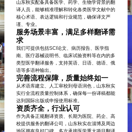
山东秋实配备具备医学、药学、生物学背景的翻
译人员，能够精准理解和转化各类医学文献中的
核心术语、表达逻辑和行业规范，确保译文严
谨、专业。
服务场景丰富，满足多样翻译需
求
我们可提供包括SCI论文、病历报告、医学指
南、医疗器械说明书、临床试验资料等在内的多
类型医学翻译服务，支持英语、日语、德语、俄
语等多语种输出。
完善流程保障，质量始终如一
从术语库建立、人工审校到母语润色，山东秋实
实行全流程质量控制体系，确保每一份译稿都能
达到国际出版或申报使用标准。
资质齐全，行业认可
作为具备正规翻译资质、长期为医院、药企、高
校提供服务的翻译公司，山东秋实在淄博及周边
地区拥有良好口碑，多次承接医学重大项目翻译