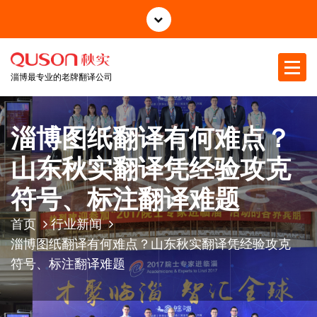
跳
至
正
文
淄博最专业的老牌翻译公司
淄博图纸翻译有何难点？
山东秋实翻译凭经验攻克
符号、标注翻译难题
首页
行业新闻
淄博图纸翻译有何难点？山东秋实翻译凭经验攻克
符号、标注翻译难题