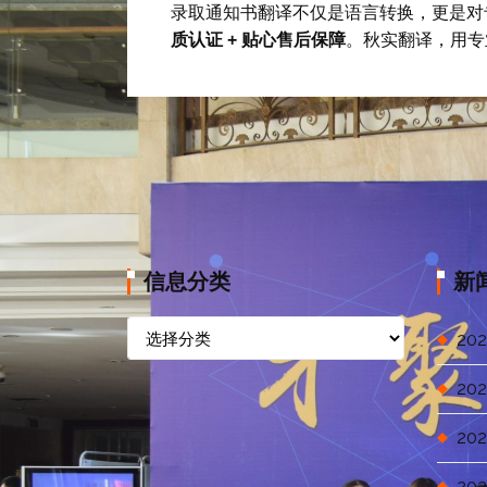
录取通知书翻译不仅是语言转换，更是对
质认证 + 贴心售后保障
。秋实翻译，用专
信息分类
新
信
202
息
分
202
类
202
202