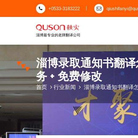
跳
+0533-3183222
qiushifanyi@q
至
正
文
淄博最专业的老牌翻译公司
淄博录取通知书翻译怎么
务 + 免费修改
首页
行业新闻
淄博录取通知书翻译怎么