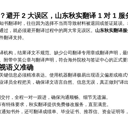
开 2 大误区，山东秋实翻译 1 对 1 服务
知书翻译时，往往因为选择不当而导致材料被退回或签证延误。
通过，就必须避开翻译过程中的两大常见误区。
山东秋实翻译服
件翻译支持。
译机构，结果译文不规范、缺少公司翻译专用章或翻译声明，最
、附带中英公章与翻译声明，符合海外院校与签证中心的正式要
视语义准确
关键信息必须精准表达。使用机器翻译极易出现语义偏差或格式
业译员全程把关，确保译文语言自然、信息无误，真正做到“译出
到交付，全程一对一跟进，确保沟通顺畅、细节无遗漏。
节有特殊要求，秋实翻译提供免费修改服务，直至满意。
取通知书外，还可翻译成绩单、毕业证书、推荐信、资金证明等