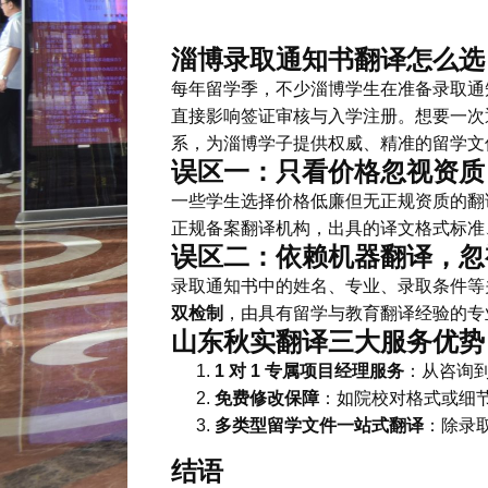
淄博录取通知书翻译怎么选？避
每年留学季，不少淄博学生在准备录取通
直接影响签证审核与入学注册。想要一次
系，为淄博学子提供权威、精准的留学文
误区一：只看价格忽视资质
一些学生选择价格低廉但无正规资质的翻
正规备案翻译机构，出具的译文格式标准
误区二：依赖机器翻译，忽
录取通知书中的姓名、专业、录取条件等
双检制
，由具有留学与教育翻译经验的专
山东秋实翻译三大服务优势
1 对 1 专属项目经理服务
：从咨询
免费修改保障
：如院校对格式或细
多类型留学文件一站式翻译
：除录
结语