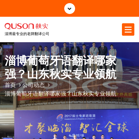
跳
至
正
文
淄博最专业的老牌翻译公司
淄博葡萄牙语翻译哪家
强？山东秋实专业领航
首页
公司动态
淄博葡萄牙语翻译哪家强？山东秋实专业领航