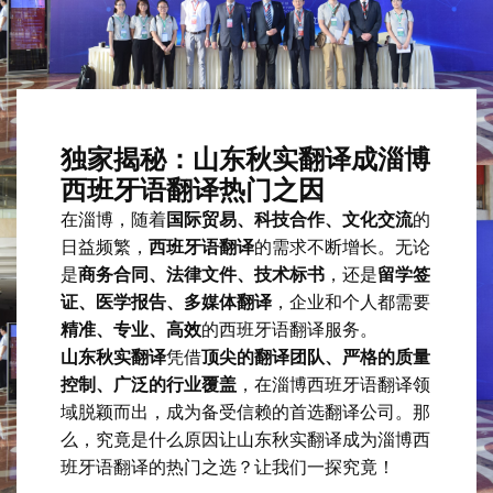
独家揭秘：山东秋实翻译成淄博
西班牙语翻译热门之因
在淄博，随着
国际贸易、科技合作、文化交流
的
日益频繁，
西班牙语翻译
的需求不断增长。无论
是
商务合同、法律文件、技术标书
，还是
留学签
证、医学报告、多媒体翻译
，企业和个人都需要
精准、专业、高效
的西班牙语翻译服务。
山东秋实翻译
凭借
顶尖的翻译团队、严格的质量
控制、广泛的行业覆盖
，在淄博西班牙语翻译领
域脱颖而出，成为备受信赖的首选翻译公司。那
么，究竟是什么原因让山东秋实翻译成为淄博西
班牙语翻译的热门之选？让我们一探究竟！