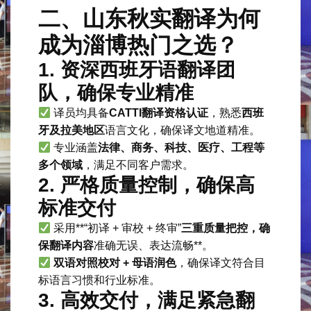
二、山东秋实翻译为何
成为淄博热门之选？
1. 资深西班牙语翻译团
队，确保专业精准
译员均具备
CATTI翻译资格认证
，熟悉
西班
牙及拉美地区
语言文化，确保译文地道精准。
专业涵盖
法律、商务、科技、医疗、工程等
多个领域
，满足不同客户需求。
2. 严格质量控制，确保高
标准交付
采用**“初译 + 审校 + 终审”
三重质量把控，确
保翻译内容
准确无误、表达流畅**。
双语对照校对 + 母语润色
，确保译文符合目
标语言习惯和行业标准。
3. 高效交付，满足紧急翻