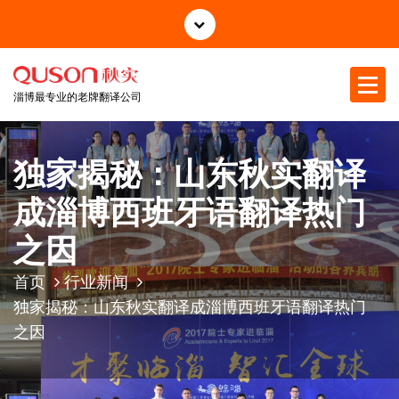
跳
至
正
文
淄博最专业的老牌翻译公司
独家揭秘：山东秋实翻译
成淄博西班牙语翻译热门
之因
首页
行业新闻
独家揭秘：山东秋实翻译成淄博西班牙语翻译热门
之因