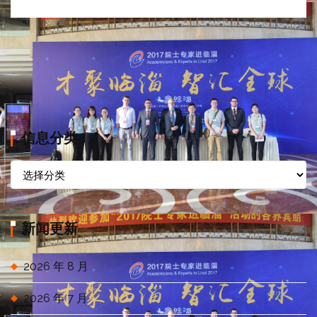
信息分类
信
息
分
类
新闻更新
2026 年 8 月
2026 年 7 月