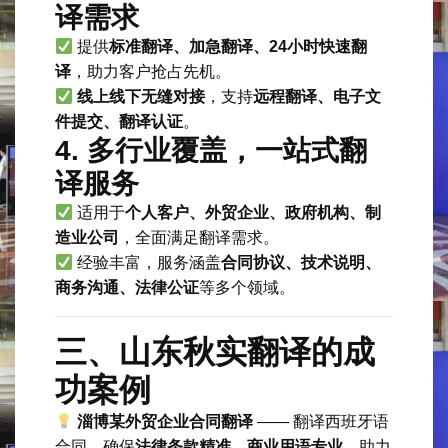
译需求
提供
标准翻译、加急翻译、24小时快速翻
译
，助力客户抢占先机。
线上线下无缝对接
，支持
远程翻译、电子文
件提交、翻译认证
。
4. 多行业覆盖，一站式翻
译服务
适用于
个人客户、外贸企业、政府机构、制
造业公司
，全面满足翻译需求。
经验丰富，服务涵盖
合同协议、技术说明、
商务沟通、法律公证
等多个领域。
三、山东秋实翻译的成
功案例
淄博某外贸企业合同翻译
—— 翻译西班牙语
合同，确保
法律条款精准、商业用语专业
，助力