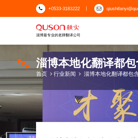
跳
+0533-3183222
qiushifanyi@q
至
正
文
淄博最专业的老牌翻译公司
淄博本地化翻译都包
首页
行业新闻
淄博本地化翻译都包