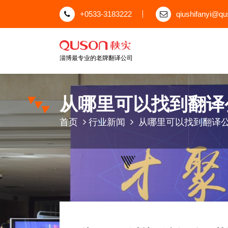
跳
+0533-3183222
qiushifanyi@q
至
正
文
淄博最专业的老牌翻译公司
从哪里可以找到翻译
首页
行业新闻
从哪里可以找到翻译