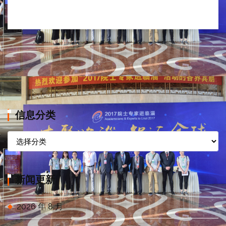
信息分类
信
息
分
类
新闻更新
2026 年 8 月