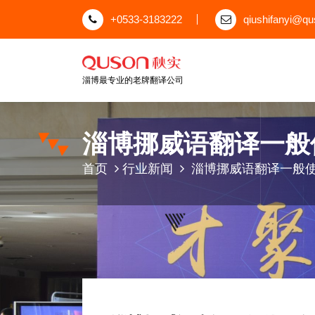
跳
+0533-3183222
qiushifanyi@q
至
正
文
淄博最专业的老牌翻译公司
淄博挪威语翻译一般
首页
行业新闻
淄博挪威语翻译一般