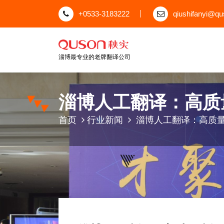
跳
+0533-3183222
qiushifanyi@q
至
正
文
淄博最专业的老牌翻译公司
淄博人工翻译：高质
首页
行业新闻
淄博人工翻译：高质