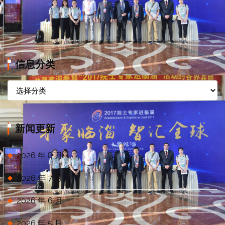
信息分类
信
息
分
类
新闻更新
2026 年 8 月
2026 年 7 月
2026 年 6 月
2026 年 5 月