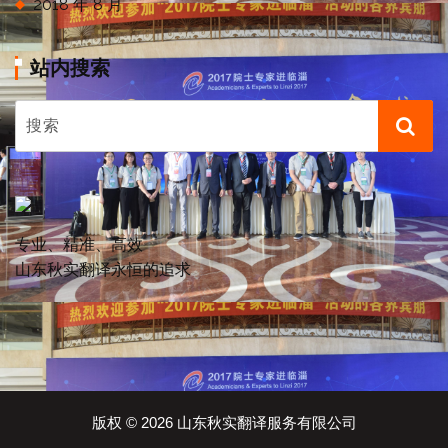
2018 年 8 月
站内搜索
专业、精准、高效
山东秋实翻译永恒的追求
版权 © 2026 山东秋实翻译服务有限公司