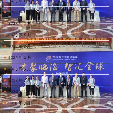
2023 年 11 月
2023 年 10 月
2023 年 9 月
2023 年 8 月
2023 年 7 月
2023 年 6 月
2023 年 5 月
2022 年 7 月
2020 年 12 月
2019 年 3 月