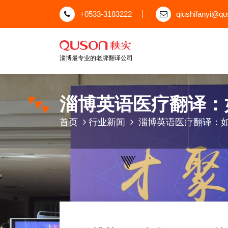
跳
+0533-3183222
qiushifanyi@q
至
正
文
淄博最专业的老牌翻译公司
淄博英语医疗翻译：
首页
行业新闻
淄博英语医疗翻译：