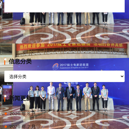
信息分类
信
息
分
类
新闻更新
2026 年 8 月
2026 年 7 月