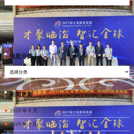
信息分类
信
息
分
类
新闻更新
2026 年 8 月
2026 年 7 月