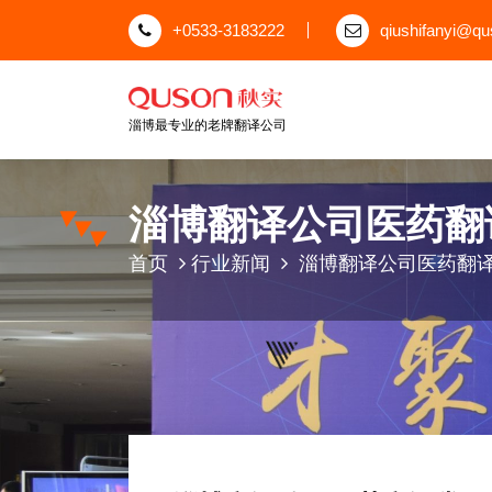
跳
+0533-3183222
qiushifanyi@q
至
正
文
淄博最专业的老牌翻译公司
淄博翻译公司医药翻
首页
行业新闻
淄博翻译公司医药翻